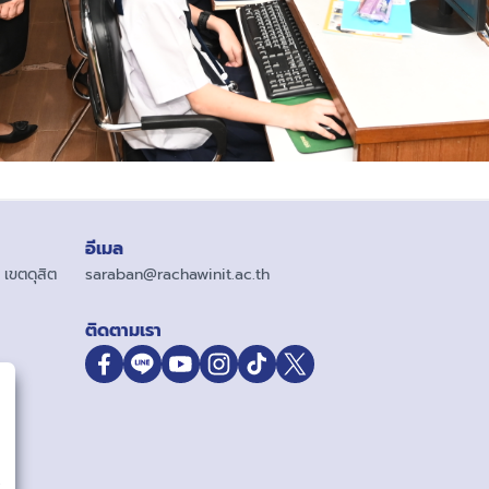
อีเมล
เขตดุสิต
saraban@rachawinit.ac.th
ติดตามเรา