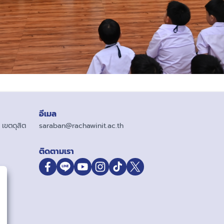
อีเมล
เขตดุสิต
saraban@rachawinit.ac.th
ติดตามเรา