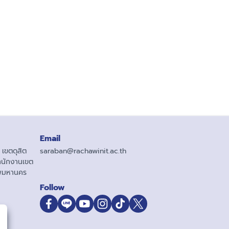
Email
เขตดุสิต
saraban@rachawinit.ac.th
ำนักงานเขต
ทพมหานคร
Follow