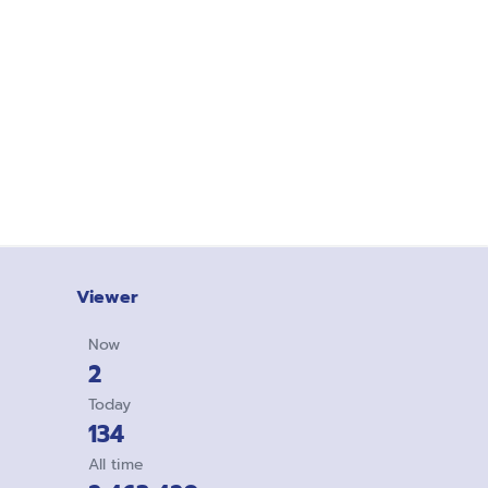
Viewer
Now
2
Today
134
All time