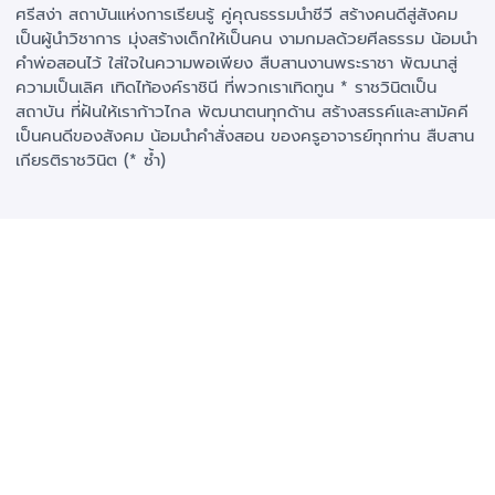
ศรีสง่า สถาบันแห่งการเรียนรู้ คู่คุณธรรมนำชีวี สร้างคนดีสู่สังคม
เป็นผู้นำวิชาการ มุ่งสร้างเด็กให้เป็นคน งามกมลด้วยศีลธรรม น้อมนำ
คำพ่อสอนไว้ ใส่ใจในความพอเพียง สืบสานงานพระราชา พัฒนาสู่
ความเป็นเลิศ เทิดไท้องค์ราชินี ที่พวกเราเทิดทูน * ราชวินิตเป็น
สถาบัน ที่ฝันให้เราก้าวไกล พัฒนาตนทุกด้าน สร้างสรรค์และสามัคคี
เป็นคนดีของสังคม น้อมนำคำสั่งสอน ของครูอาจารย์ทุกท่าน สืบสาน
เกียรติราชวินิต (* ซ้ำ)